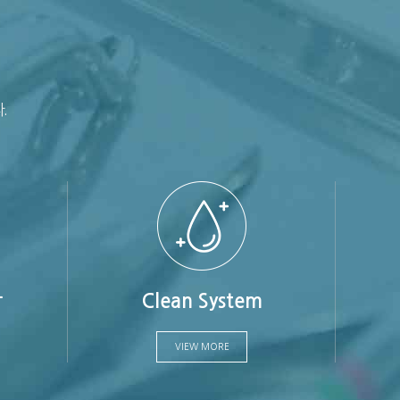
.
상
Clean System
VIEW MORE