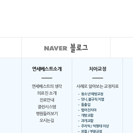
연세베스트소개
치아교정
연세베스트의 생각
사례로 알아보는 교정치료
의료진 소개
청소년 예방교정
덧니,불규칙 치열
진료안내
돌출입
클린시스템
벌어진치아
병원둘러보기
개방교합
오시는길
과개교합
주걱턱 / 턱형태 이상
보철 / 부분교정