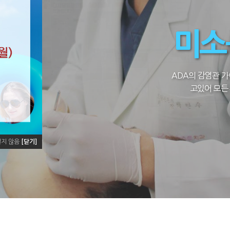
미소
ADA의 감염관 
고있어 모든
열지 않음
[닫기]