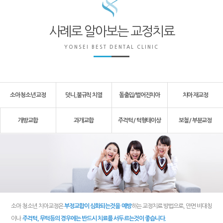
사례로 알아보는 교정치료
YONSEI BEST DENTAL CLINIC
소아 청소년 교정
덧니,불규칙 치열
돌출입/벌어진치아
치아 재교정
개방교합
과개교합
주걱턱 / 턱형태이상
보철 / 부분교정
소아 청소년 치아교정은
부정교합이 심화되는것을 예방
하는 교정치료 방법으로, 안면 비대칭
이나
주걱턱, 무턱등의 경우에는 반드시 치료를 서두르는것이 좋습니다.