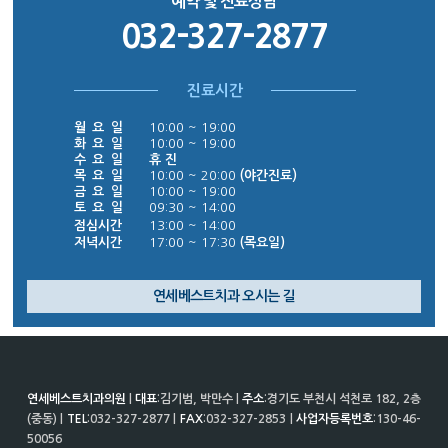
예약 및 진료상담
032-327-2877
진료시간
월 요 일
10:00 ~ 19:00
화 요 일
10:00 ~ 19:00
수 요 일
휴 진
목 요 일
10:00 ~ 20:00
(야간진료)
금 요 일
10:00 ~ 19:00
토 요 일
09:30 ~ 14:00
점심시간
13:00 ~ 14:00
저녁시간
17:00 ~ 17:30
(목요일)
연세베스트치과 오시는 길
연세베스트치과의원
|
대표
:김기범, 박만수 |
주소
:경기도 부천시 석천로 182, 2층
(중동) |
TEL
:032-327-2877 |
FAX
:032-327-2853 |
사업자등록번호
:130-46-
50056