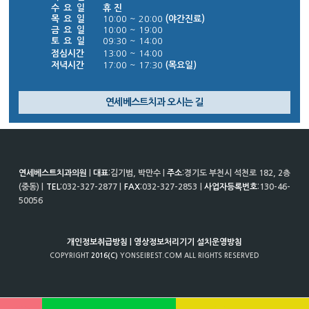
수 요 일
휴 진
목 요 일
10:00 ~ 20:00
(야간진료)
금 요 일
10:00 ~ 19:00
토 요 일
09:30 ~ 14:00
점심시간
13:00 ~ 14:00
저녁시간
17:00 ~ 17:30
(목요일)
연세베스트치과 오시는 길
연세베스트치과의원
|
대표
:김기범, 박만수 |
주소
:경기도 부천시 석천로 182, 2층
(중동) |
TEL
:032-327-2877 |
FAX
:032-327-2853 |
사업자등록번호
:130-46-
50056
개인정보취급방침 |
영상정보처리기기 설치운영방침
COPYRIGHT
2016(C)
YONSEIBEST.COM ALL RIGHTS RESERVED