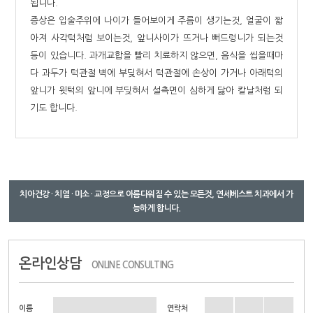
됩니다.
증상은 입술주위에 나이가 들어보이게 주름이 생기는것, 얼굴이 짧
아져 사각턱처럼 보이는것, 앞니사이가 뜨거나 뻐드렁니가 되는것
등이 있습니다. 과개교합을 빨리 치료하지 않으면, 음식을 씹을때마
다 과두가 턱관절 벽에 부딪혀서 턱관절에 손상이 가거나 아래턱의
앞니가 윗턱의 앞니에 부딪혀서 설측면이 심하게 닳아 칼날처럼 되
기도 합니다.
치아건강 · 치열 · 미소 · 교정으로 아름다워질 수 있는 모든것, 연세베스트 치과에서 가
능하게 합니다.
온라인상담
ONLINE CONSULTING
이름
연락처