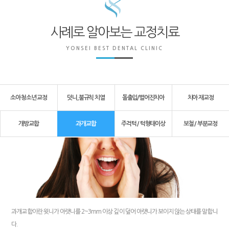
사례로 알아보는 교정치료
YONSEI BEST DENTAL CLINIC
소아 청소년 교정
덧니,불규칙 치열
돌출입/벌어진치아
치아 재교정
개방교합
과개교합
주걱턱 / 턱형태이상
보철 / 부분교정
과개교합이란 윗니가 아랫니를 2~3mm 이상 깊이 덮어 아랫니가 보이지 않는 상태를 말합니
다.